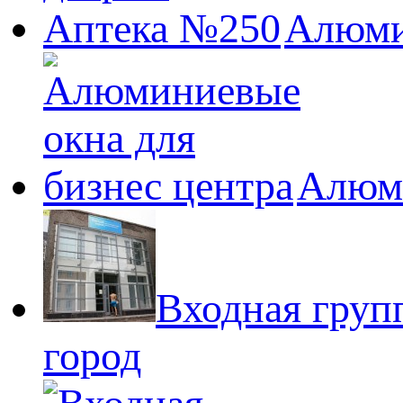
Алюми
Алюми
Входная груп
город